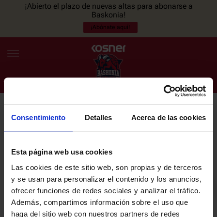
¡Abierto el plazo de nuevas altas para abonarse a
Baskonia!
¡Abónate aquí!
Consentimiento
Detalles
Acerca de las cookies
NEWSLETTER
ES
EU
Únete a nuestra newsletter y sé el primero en enterarte de las
NOTICIAS
últimas noticias y promociones del club.
Esta página web usa cookies
Las cookies de este sitio web, son propias y de terceros
PLANTILLA
y se usan para personalizar el contenido y los anuncios,
Email
ofrecer funciones de redes sociales y analizar el tráfico.
ENTRADAS
Además, compartimos información sobre el uso que
haga del sitio web con nuestros partners de redes
He leído y acepto la
Política de privacidad
del SASKI BASKONIA