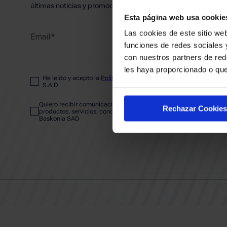
PLANTI
últimas noticias y promociones del club.
Esta página web usa cookie
Las cookies de este sitio web
Email
ENTRA
funciones de redes sociales 
con nuestros partners de red
les haya proporcionado o que
He leído y acepto la
Política de privacidad
del SASKI BASKONIA
ABONA
S.A.D
Quiero recibir comunicaciones electrónicas sobre las actividades,
Rechazar Cookies
productos, servicios, concursos, ofertas y/o promociones del SAS
Baskonia SAD
CALEND
CLUB
Patrocinadores