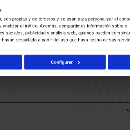
CONTACTO
LLA
TRABAJA CON NOSOTROS
s
BUESA ARENA EVENTS
, son propias y de terceros y se usan para personalizar el conte
BAKH
DAS
y analizar el tráfico. Además, compartimos información sobre el 
FUNDACIÓN BASKONIA-ALAVÉS
es sociales, publicidad y análisis web, quienes pueden combinar
 hayan recopilado a partir del uso que haya hecho de sus servic
DOS
Fernando Buesa Arena Carretera
Zurbano S/N
Configurar
01013 Vitoria-Gasteiz
KI
ARIO
C