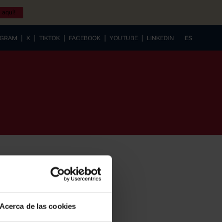
 aquí!
|
|
|
|
|
AGRAM
X
TIKTOK
FACEBOOK
YOUTUBE
LINKEDIN
ES
EUSKERA
Acerca de las cookies