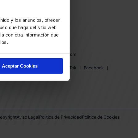
nido y los anuncios, ofrecer
uso que haga del sitio web
la con otra información que
ios.
baskonia@baskonia.com
Tel.
945 13 91 91
Aceptar Cookies
Instagram
|
X
|
TikTok
|
Facebook
|
Youtube
|
Linkedin
opyright
Aviso Legal
Política de Privacidad
Política de Cookies