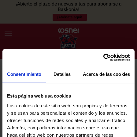
¡Abierto el plazo de nuevas altas para abonarse a
Baskonia!
¡Abónate aquí!
Consentimiento
Detalles
Acerca de las cookies
NEWSLETTER
ES
EU
Únete a nuestra newsletter y sé el primero en enterarte de las
NOTICIAS
últimas noticias y promociones del club.
Esta página web usa cookies
Las cookies de este sitio web, son propias y de terceros
PLANTILLA
y se usan para personalizar el contenido y los anuncios,
Email
ofrecer funciones de redes sociales y analizar el tráfico.
ENTRADAS
Además, compartimos información sobre el uso que
haga del sitio web con nuestros partners de redes
He leído y acepto la
Política de privacidad
del SASKI BASKONIA