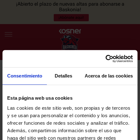
¡Abierto el plazo de nuevas altas para abonarse a
Baskonia!
¡Abónate aquí!
Consentimiento
Detalles
Acerca de las cookies
NEWSLETTER
ES
EU
Únete a nuestra newsletter y sé el primero en enterarte de las
NOTICIAS
últimas noticias y promociones del club.
Esta página web usa cookies
Las cookies de este sitio web, son propias y de terceros
PLANTILLA
y se usan para personalizar el contenido y los anuncios,
Email
ofrecer funciones de redes sociales y analizar el tráfico.
ENTRADAS
Además, compartimos información sobre el uso que
haga del sitio web con nuestros partners de redes
He leído y acepto la
Política de privacidad
del SASKI BASKONIA