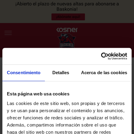
¡Abierto el plazo de nuevas altas para abonarse a
Baskonia!
¡Abónate aquí!
Consentimiento
Detalles
Acerca de las cookies
NEWSLETTER
ES
EU
Únete a nuestra newsletter y sé el primero en enterarte de las
NOTICIAS
últimas noticias y promociones del club.
Esta página web usa cookies
Las cookies de este sitio web, son propias y de terceros
PLANTILLA
y se usan para personalizar el contenido y los anuncios,
Email
ofrecer funciones de redes sociales y analizar el tráfico.
ENTRADAS
Además, compartimos información sobre el uso que
haga del sitio web con nuestros partners de redes
He leído y acepto la
Política de privacidad
del SASKI BASKONIA