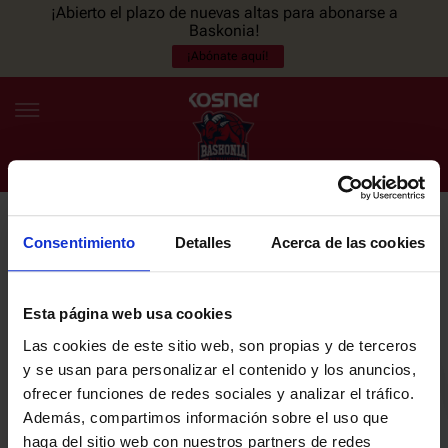
¡Abierto el plazo de nuevas altas para abonarse a
Baskonia!
¡Abónate aquí!
Consentimiento
Detalles
Acerca de las cookies
NEWSLETTER
ES
EU
Únete a nuestra newsletter y sé el primero en enterarte de las
NOTICIAS
últimas noticias y promociones del club.
Esta página web usa cookies
Las cookies de este sitio web, son propias y de terceros
PLANTILLA
y se usan para personalizar el contenido y los anuncios,
Email
ofrecer funciones de redes sociales y analizar el tráfico.
ENTRADAS
Además, compartimos información sobre el uso que
haga del sitio web con nuestros partners de redes
He leído y acepto la
Política de privacidad
del SASKI BASKONIA