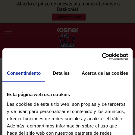
¡Abierto el plazo de nuevas altas para abonarse a
Baskonia!
¡Abónate aquí!
Consentimiento
Detalles
Acerca de las cookies
NEWSLETTER
ES
EU
Únete a nuestra newsletter y sé el primero en enterarte de las
NOTICIAS
últimas noticias y promociones del club.
Esta página web usa cookies
Las cookies de este sitio web, son propias y de terceros
PLANTILLA
y se usan para personalizar el contenido y los anuncios,
Email
ofrecer funciones de redes sociales y analizar el tráfico.
ENTRADAS
Además, compartimos información sobre el uso que
haga del sitio web con nuestros partners de redes
He leído y acepto la
Política de privacidad
del SASKI BASKONIA