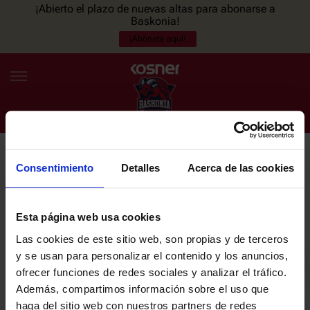
¡Abierto el plazo de nuevas altas para abonarse a
Baskonia!
¡Abónate aquí!
Consentimiento
Detalles
Acerca de las cookies
NEWSLETTER
ES
EU
Únete a nuestra newsletter y sé el primero en enterarte de las
NOTICIAS
últimas noticias y promociones del club.
Esta página web usa cookies
Las cookies de este sitio web, son propias y de terceros
PLANTILLA
y se usan para personalizar el contenido y los anuncios,
Email
ofrecer funciones de redes sociales y analizar el tráfico.
ENTRADAS
Además, compartimos información sobre el uso que
haga del sitio web con nuestros partners de redes
He leído y acepto la
Política de privacidad
del SASKI BASKONIA