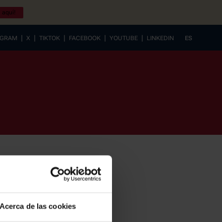
 aquí!
|
|
|
|
|
AGRAM
X
TIKTOK
FACEBOOK
YOUTUBE
LINKEDIN
ES
EUSKERA
Acerca de las cookies