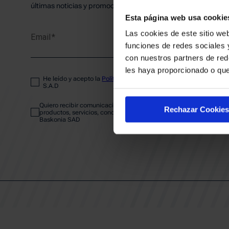
PLANTI
últimas noticias y promociones del club.
Esta página web usa cookie
Las cookies de este sitio web
Email
ENTRA
funciones de redes sociales 
con nuestros partners de red
les haya proporcionado o que
He leído y acepto la
Política de privacidad
del SASKI BASKONIA
ABONA
S.A.D
Quiero recibir comunicaciones electrónicas sobre las actividades,
Rechazar Cookies
productos, servicios, concursos, ofertas y/o promociones del SAS
Baskonia SAD
CALEND
CLUB
Patrocinadores