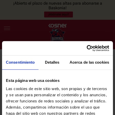
¡Abierto el plazo de nuevas altas para abonarse a
Baskonia!
¡Abónate aquí!
Consentimiento
Detalles
Acerca de las cookies
NEWSLETTER
ES
EU
Únete a nuestra newsletter y sé el primero en enterarte de las
NOTICIAS
últimas noticias y promociones del club.
Esta página web usa cookies
Las cookies de este sitio web, son propias y de terceros
PLANTILLA
y se usan para personalizar el contenido y los anuncios,
Email
ofrecer funciones de redes sociales y analizar el tráfico.
ENTRADAS
Además, compartimos información sobre el uso que
haga del sitio web con nuestros partners de redes
He leído y acepto la
Política de privacidad
del SASKI BASKONIA