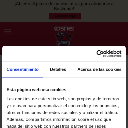
¡Abierto el plazo de nuevas altas para abonarse a
Baskonia!
¡Abónate aquí!
Consentimiento
Detalles
Acerca de las cookies
NEWSLETTER
ES
EU
Únete a nuestra newsletter y sé el primero en enterarte de las
NOTICIAS
últimas noticias y promociones del club.
Esta página web usa cookies
Las cookies de este sitio web, son propias y de terceros
PLANTILLA
y se usan para personalizar el contenido y los anuncios,
Email
ofrecer funciones de redes sociales y analizar el tráfico.
ENTRADAS
Además, compartimos información sobre el uso que
haga del sitio web con nuestros partners de redes
He leído y acepto la
Política de privacidad
del SASKI BASKONIA