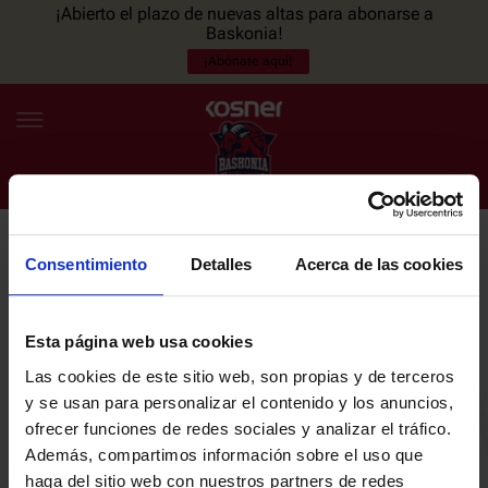
¡Abierto el plazo de nuevas altas para abonarse a
Baskonia!
¡Abónate aquí!
Consentimiento
Detalles
Acerca de las cookies
NEWSLETTER
ES
EU
Únete a nuestra newsletter y sé el primero en enterarte de las
NOTICIAS
últimas noticias y promociones del club.
Esta página web usa cookies
Las cookies de este sitio web, son propias y de terceros
PLANTILLA
y se usan para personalizar el contenido y los anuncios,
Email
ofrecer funciones de redes sociales y analizar el tráfico.
ENTRADAS
Además, compartimos información sobre el uso que
haga del sitio web con nuestros partners de redes
He leído y acepto la
Política de privacidad
del SASKI BASKONIA