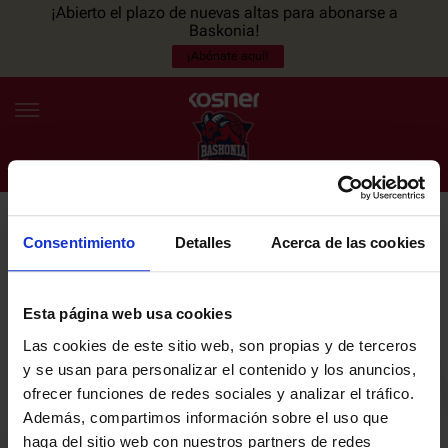
¡Abierto el plazo de nuevas altas para abonarse a
Baskonia!
¡Abónate aquí!
Consentimiento
Detalles
Acerca de las cookies
NEWSLETTER
ES
EU
Únete a nuestra newsletter y sé el primero en enterarte de las
NOTICIAS
últimas noticias y promociones del club.
Esta página web usa cookies
Las cookies de este sitio web, son propias y de terceros
PLANTILLA
y se usan para personalizar el contenido y los anuncios,
Email
ofrecer funciones de redes sociales y analizar el tráfico.
ENTRADAS
Además, compartimos información sobre el uso que
haga del sitio web con nuestros partners de redes
He leído y acepto la
Política de privacidad
del SASKI BASKONIA