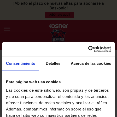
¡Abierto el plazo de nuevas altas para abonarse a
Baskonia!
¡Abónate aquí!
Consentimiento
Detalles
Acerca de las cookies
NEWSLETTER
ES
EU
Únete a nuestra newsletter y sé el primero en enterarte de las
NOTICIAS
últimas noticias y promociones del club.
Esta página web usa cookies
Las cookies de este sitio web, son propias y de terceros
PLANTILLA
y se usan para personalizar el contenido y los anuncios,
Email
ofrecer funciones de redes sociales y analizar el tráfico.
ENTRADAS
Además, compartimos información sobre el uso que
haga del sitio web con nuestros partners de redes
He leído y acepto la
Política de privacidad
del SASKI BASKONIA