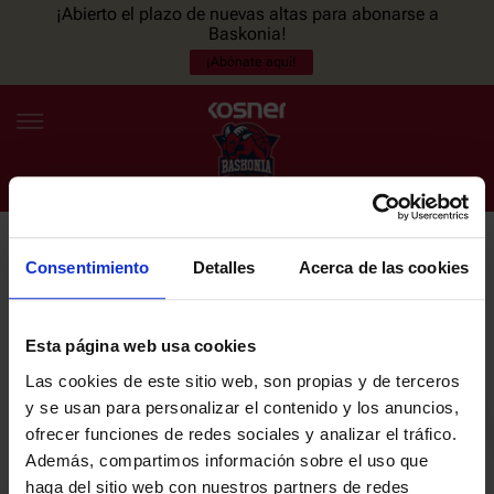
¡Abierto el plazo de nuevas altas para abonarse a
Baskonia!
¡Abónate aquí!
Consentimiento
Detalles
Acerca de las cookies
NEWSLETTER
ES
EU
Únete a nuestra newsletter y sé el primero en enterarte de las
NOTICIAS
últimas noticias y promociones del club.
Esta página web usa cookies
Las cookies de este sitio web, son propias y de terceros
PLANTILLA
y se usan para personalizar el contenido y los anuncios,
Email
ofrecer funciones de redes sociales y analizar el tráfico.
ENTRADAS
Además, compartimos información sobre el uso que
haga del sitio web con nuestros partners de redes
He leído y acepto la
Política de privacidad
del SASKI BASKONIA