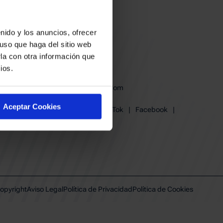
nido y los anuncios, ofrecer
uso que haga del sitio web
la con otra información que
ios.
baskonia@baskonia.com
Tel.
945 13 91 91
Aceptar Cookies
Instagram
|
X
|
TikTok
|
Facebook
|
Youtube
|
Linkedin
opyright
Aviso Legal
Política de Privacidad
Política de Cookies