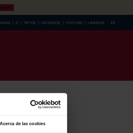
 aquí!
|
|
|
|
|
AGRAM
X
TIKTOK
FACEBOOK
YOUTUBE
LINKEDIN
ES
EUSKERA
Acerca de las cookies