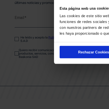
PLANTI
últimas noticias y promociones del club.
Esta página web usa cookie
Las cookies de este sitio web
Email
ENTRA
funciones de redes sociales 
con nuestros partners de red
les haya proporcionado o que
He leído y acepto la
Política de privacidad
del SASKI BASKONIA
ABONA
S.A.D
Quiero recibir comunicaciones electrónicas sobre las actividades,
Rechazar Cookies
productos, servicios, concursos, ofertas y/o promociones del SAS
Baskonia SAD
CALEND
CLUB
Patrocinadores