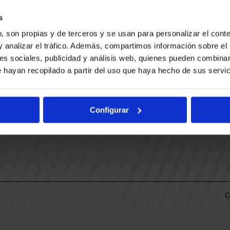
CONTACTO
LLA
TRABAJA CON NOSOTROS
s
BUESA ARENA EVENTS
, son propias y de terceros y se usan para personalizar el conte
BAKH
DAS
y analizar el tráfico. Además, compartimos información sobre el 
FUNDACIÓN BASKONIA-ALAVÉS
es sociales, publicidad y análisis web, quienes pueden combinar
 hayan recopilado a partir del uso que haya hecho de sus servic
DOS
Fernando Buesa Arena Carretera
Zurbano S/N
Configurar
01013 Vitoria-Gasteiz
KI
ARIO
C