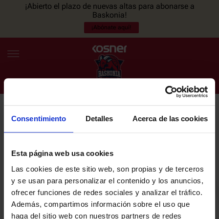
¡Abierto el plazo de nuevas altas para abonarse a
Baskonia!
¡Abónate aquí!
Consentimiento
Detalles
Acerca de las cookies
NEWSLETTER
ES
EU
Únete a nuestra newsletter y sé el primero en enterarte de las
NOTICIAS
últimas noticias y promociones del club.
Esta página web usa cookies
Las cookies de este sitio web, son propias y de terceros
PLANTILLA
y se usan para personalizar el contenido y los anuncios,
Email
ofrecer funciones de redes sociales y analizar el tráfico.
ENTRADAS
Además, compartimos información sobre el uso que
haga del sitio web con nuestros partners de redes
He leído y acepto la
Política de privacidad
del SASKI BASKONIA