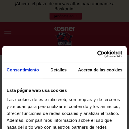
¡Abierto el plazo de nuevas altas para abonarse a
Baskonia!
¡Abónate aquí!
Consentimiento
Detalles
Acerca de las cookies
NEWSLETTER
ES
EU
Únete a nuestra newsletter y sé el primero en enterarte de las
NOTICIAS
últimas noticias y promociones del club.
Esta página web usa cookies
Las cookies de este sitio web, son propias y de terceros
PLANTILLA
y se usan para personalizar el contenido y los anuncios,
Email
ofrecer funciones de redes sociales y analizar el tráfico.
ENTRADAS
Además, compartimos información sobre el uso que
haga del sitio web con nuestros partners de redes
He leído y acepto la
Política de privacidad
del SASKI BASKONIA