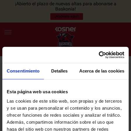
¡Abierto el plazo de nuevas altas para abonarse a
Baskonia!
¡Abónate aquí!
Consentimiento
Detalles
Acerca de las cookies
NEWSLETTER
ES
EU
Únete a nuestra newsletter y sé el primero en enterarte de las
NOTICIAS
últimas noticias y promociones del club.
Esta página web usa cookies
Las cookies de este sitio web, son propias y de terceros
PLANTILLA
y se usan para personalizar el contenido y los anuncios,
Email
ofrecer funciones de redes sociales y analizar el tráfico.
ENTRADAS
Además, compartimos información sobre el uso que
haga del sitio web con nuestros partners de redes
He leído y acepto la
Política de privacidad
del SASKI BASKONIA