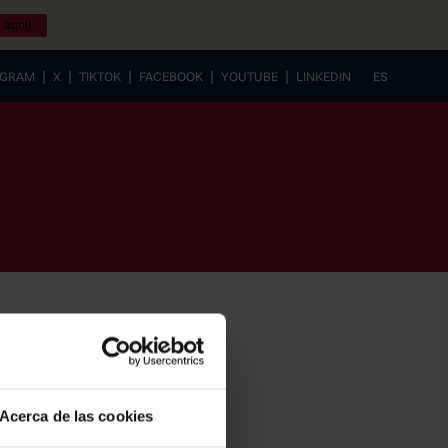
 aquí!
|
|
|
|
|
AGRAM
X
TIKTOK
FACEBOOK
YOUTUBE
LINKEDIN
ES
EUSKERA
Acerca de las cookies