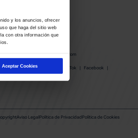
nido y los anuncios, ofrecer
uso que haga del sitio web
la con otra información que
ios.
baskonia@baskonia.com
Tel.
945 13 91 91
Aceptar Cookies
Instagram
|
X
|
TikTok
|
Facebook
|
Youtube
|
Linkedin
opyright
Aviso Legal
Política de Privacidad
Política de Cookies