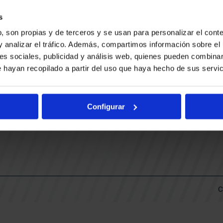
CONTACTO
LLA
TRABAJA CON NOSOTROS
s
BUESA ARENA EVENTS
, son propias y de terceros y se usan para personalizar el conte
BAKH
DAS
y analizar el tráfico. Además, compartimos información sobre el 
FUNDACIÓN BASKONIA-ALAVÉS
es sociales, publicidad y análisis web, quienes pueden combinar
 hayan recopilado a partir del uso que haya hecho de sus servic
DOS
Fernando Buesa Arena Carretera
Zurbano S/N
Configurar
01013 Vitoria-Gasteiz
KI
ARIO
C