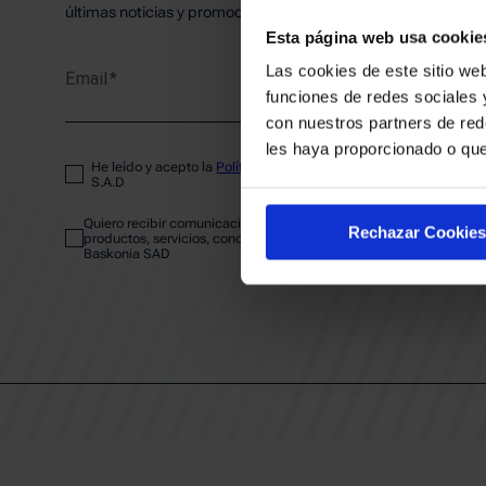
PLANTI
últimas noticias y promociones del club.
Esta página web usa cookie
Las cookies de este sitio web
Email
ENTRA
funciones de redes sociales 
con nuestros partners de red
les haya proporcionado o que
He leído y acepto la
Política de privacidad
del SASKI BASKONIA
ABONA
S.A.D
Quiero recibir comunicaciones electrónicas sobre las actividades,
Rechazar Cookies
productos, servicios, concursos, ofertas y/o promociones del SAS
Baskonia SAD
CALEND
CLUB
Patrocinadores