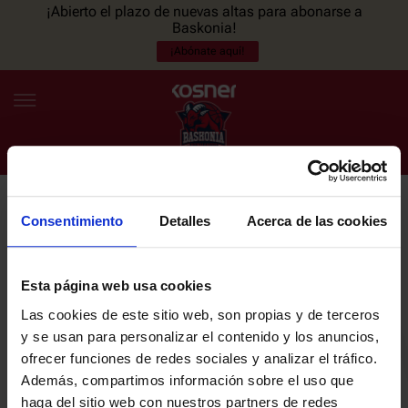
¡Abierto el plazo de nuevas altas para abonarse a
Baskonia!
¡Abónate aquí!
Consentimiento
Detalles
Acerca de las cookies
NEWSLETTER
ES
EU
Únete a nuestra newsletter y sé el primero en enterarte de las
NOTICIAS
últimas noticias y promociones del club.
Esta página web usa cookies
Las cookies de este sitio web, son propias y de terceros
PLANTILLA
y se usan para personalizar el contenido y los anuncios,
Email
ofrecer funciones de redes sociales y analizar el tráfico.
ENTRADAS
Además, compartimos información sobre el uso que
haga del sitio web con nuestros partners de redes
He leído y acepto la
Política de privacidad
del SASKI BASKONIA