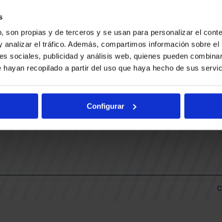
CONTACTO
LLA
TRABAJA CON NOSOTROS
s
BUESA ARENA EVENTS
, son propias y de terceros y se usan para personalizar el conte
BAKH
DAS
y analizar el tráfico. Además, compartimos información sobre el 
FUNDACIÓN BASKONIA-ALAVÉS
es sociales, publicidad y análisis web, quienes pueden combinar
 hayan recopilado a partir del uso que haya hecho de sus servic
DOS
Fernando Buesa Arena Carretera
Zurbano S/N
Configurar
01013 Vitoria-Gasteiz
KI
ARIO
C