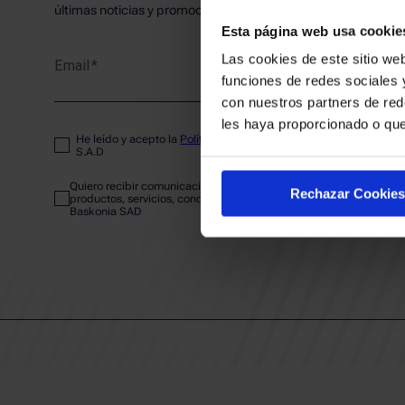
PLANTI
últimas noticias y promociones del club.
Esta página web usa cookie
Las cookies de este sitio web
Email
ENTRA
funciones de redes sociales 
con nuestros partners de red
les haya proporcionado o que
He leído y acepto la
Política de privacidad
del SASKI BASKONIA
ABONA
S.A.D
Quiero recibir comunicaciones electrónicas sobre las actividades,
Rechazar Cookies
productos, servicios, concursos, ofertas y/o promociones del SAS
Baskonia SAD
CALEND
CLUB
Patrocinadores