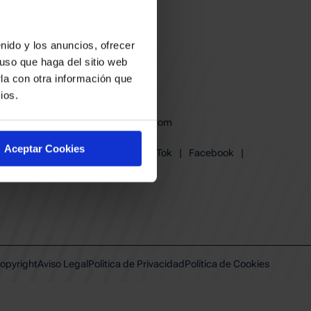
nido y los anuncios, ofrecer
uso que haga del sitio web
la con otra información que
ios.
baskonia@baskonia.com
Tel.
945 13 91 91
Aceptar Cookies
Instagram
|
X
|
TikTok
|
Facebook
|
Youtube
|
Linkedin
opyright
Aviso Legal
Política de Privacidad
Política de Cookies