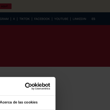
 aquí!
|
|
|
|
|
AGRAM
X
TIKTOK
FACEBOOK
YOUTUBE
LINKEDIN
ES
EUSKERA
Acerca de las cookies