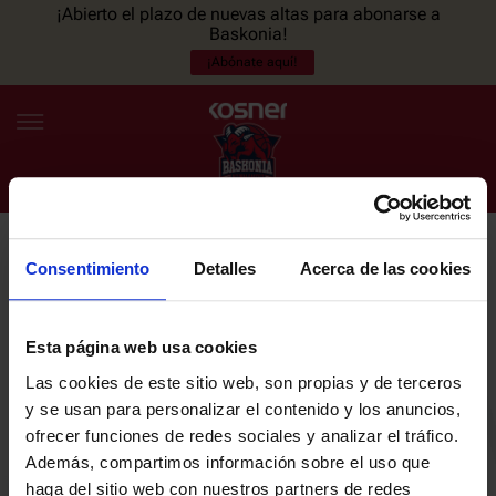
¡Abierto el plazo de nuevas altas para abonarse a
Baskonia!
¡Abónate aquí!
Consentimiento
Detalles
Acerca de las cookies
NEWSLETTER
ES
EU
Únete a nuestra newsletter y sé el primero en enterarte de las
NOTICIAS
últimas noticias y promociones del club.
Esta página web usa cookies
Las cookies de este sitio web, son propias y de terceros
PLANTILLA
y se usan para personalizar el contenido y los anuncios,
Email
ofrecer funciones de redes sociales y analizar el tráfico.
ENTRADAS
Además, compartimos información sobre el uso que
haga del sitio web con nuestros partners de redes
He leído y acepto la
Política de privacidad
del SASKI BASKONIA