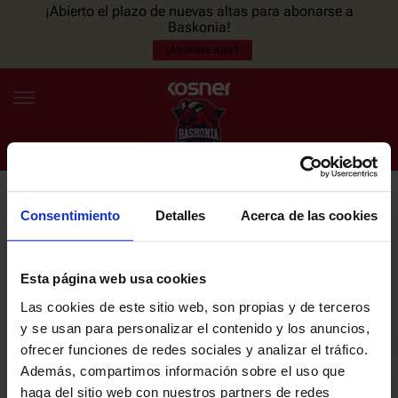
¡Abierto el plazo de nuevas altas para abonarse a
Baskonia!
¡Abónate aquí!
Consentimiento
Detalles
Acerca de las cookies
NEWSLETTER
ES
EU
Únete a nuestra newsletter y sé el primero en enterarte de las
NOTICIAS
últimas noticias y promociones del club.
Esta página web usa cookies
Las cookies de este sitio web, son propias y de terceros
PLANTILLA
y se usan para personalizar el contenido y los anuncios,
Email
ofrecer funciones de redes sociales y analizar el tráfico.
ENTRADAS
Además, compartimos información sobre el uso que
haga del sitio web con nuestros partners de redes
He leído y acepto la
Política de privacidad
del SASKI BASKONIA