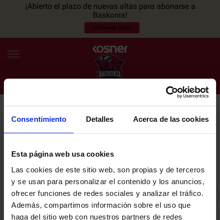
¡Abierto el plazo de nuevas altas para abonarse a
Baskonia!
¡Abónate aquí!
Consentimiento
Detalles
Acerca de las cookies
NEWSLETTER
ES
EU
Únete a nuestra newsletter y sé el primero en enterarte de las
NOTICIAS
últimas noticias y promociones del club.
Esta página web usa cookies
Las cookies de este sitio web, son propias y de terceros
PLANTILLA
y se usan para personalizar el contenido y los anuncios,
Email
ofrecer funciones de redes sociales y analizar el tráfico.
ENTRADAS
Además, compartimos información sobre el uso que
haga del sitio web con nuestros partners de redes
He leído y acepto la
Política de privacidad
del SASKI BASKONIA