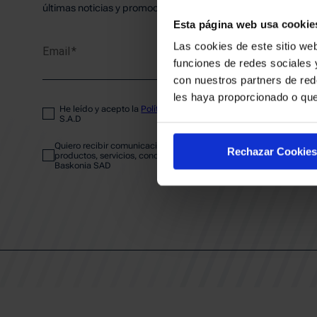
PLANTI
últimas noticias y promociones del club.
Esta página web usa cookie
Las cookies de este sitio web
Email
ENTRA
funciones de redes sociales 
con nuestros partners de red
les haya proporcionado o que
He leído y acepto la
Política de privacidad
del SASKI BASKONIA
ABONA
S.A.D
Quiero recibir comunicaciones electrónicas sobre las actividades,
Rechazar Cookies
productos, servicios, concursos, ofertas y/o promociones del SAS
Baskonia SAD
CALEND
CLUB
Patrocinadores