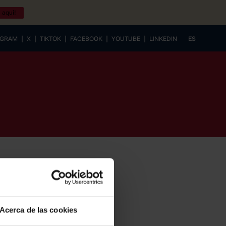
 aquí!
|
|
|
|
|
AGRAM
X
TIKTOK
FACEBOOK
YOUTUBE
LINKEDIN
ES
EUSKERA
Acerca de las cookies