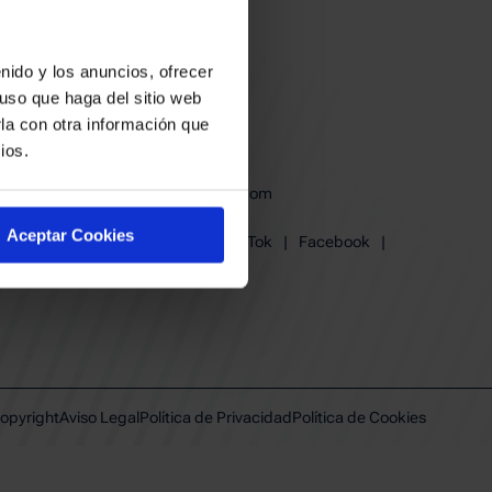
nido y los anuncios, ofrecer
uso que haga del sitio web
la con otra información que
ios.
baskonia@baskonia.com
Tel.
945 13 91 91
Aceptar Cookies
Instagram
|
X
|
TikTok
|
Facebook
|
Youtube
|
Linkedin
opyright
Aviso Legal
Política de Privacidad
Política de Cookies