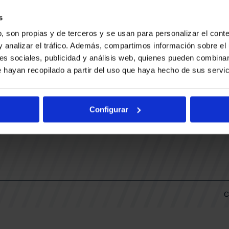
CONTACTO
LLA
TRABAJA CON NOSOTROS
s
BUESA ARENA EVENTS
, son propias y de terceros y se usan para personalizar el conte
BAKH
DAS
y analizar el tráfico. Además, compartimos información sobre el 
FUNDACIÓN BASKONIA-ALAVÉS
es sociales, publicidad y análisis web, quienes pueden combinar
 hayan recopilado a partir del uso que haya hecho de sus servic
DOS
Fernando Buesa Arena Carretera
Zurbano S/N
Configurar
01013 Vitoria-Gasteiz
KI
ARIO
C