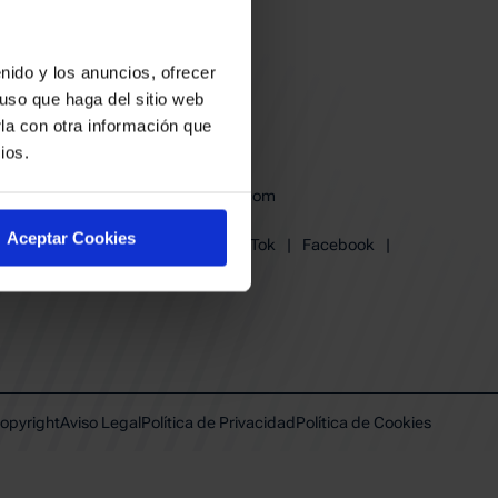
nido y los anuncios, ofrecer
uso que haga del sitio web
la con otra información que
ios.
baskonia@baskonia.com
Tel.
945 13 91 91
Aceptar Cookies
Instagram
|
X
|
TikTok
|
Facebook
|
Youtube
|
Linkedin
opyright
Aviso Legal
Política de Privacidad
Política de Cookies