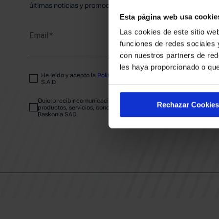
PLANTI
últimas noticias y promociones del club.
Esta página web usa cookie
Las cookies de este sitio web
Email
ENTRA
funciones de redes sociales 
con nuestros partners de red
les haya proporcionado o que
He leído y acepto la
Política de privacidad
del SASKI BASKONIA
ABONA
S.A.D
Quiero recibir comunicaciones electrónicas sobre las actividades,
Rechazar Cookies
productos, servicios, concursos, ofertas y/o promociones del SAS
Baskonia SAD
CALEND
CLUB
Patrocinadores