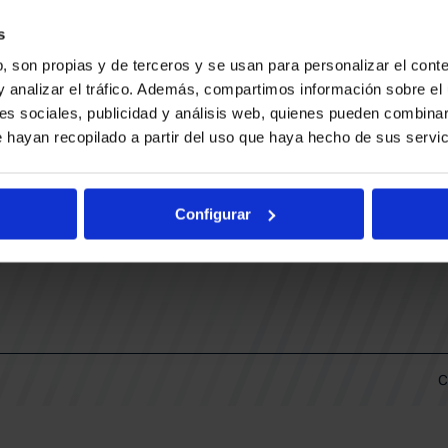
CONTACTO
LLA
TRABAJA CON NOSOTROS
s
BUESA ARENA EVENTS
, son propias y de terceros y se usan para personalizar el conte
BAKH
DAS
y analizar el tráfico. Además, compartimos información sobre el 
FUNDACIÓN BASKONIA-ALAVÉS
es sociales, publicidad y análisis web, quienes pueden combinar
 hayan recopilado a partir del uso que haya hecho de sus servic
DOS
Fernando Buesa Arena Carretera
Zurbano S/N
Configurar
01013 Vitoria-Gasteiz
KI
ARIO
C