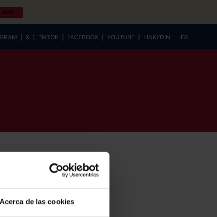
 aquí!
|
|
|
|
|
AGRAM
X
TIKTOK
FACEBOOK
YOUTUBE
LINKEDIN
ES
EUSKERA
Acerca de las cookies