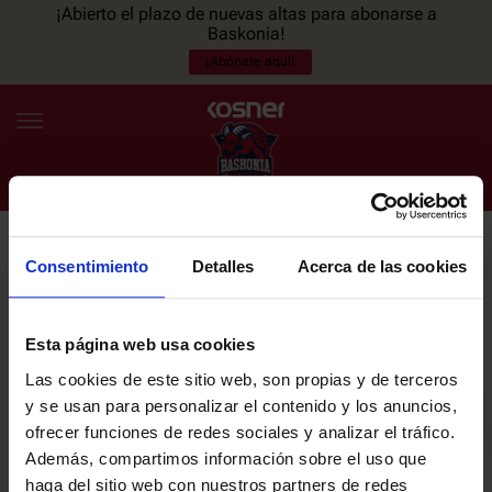
¡Abierto el plazo de nuevas altas para abonarse a
Baskonia!
¡Abónate aquí!
Consentimiento
Detalles
Acerca de las cookies
NEWSLETTER
ES
EU
Únete a nuestra newsletter y sé el primero en enterarte de las
NOTICIAS
últimas noticias y promociones del club.
Esta página web usa cookies
Las cookies de este sitio web, son propias y de terceros
PLANTILLA
y se usan para personalizar el contenido y los anuncios,
Email
ofrecer funciones de redes sociales y analizar el tráfico.
ENTRADAS
Además, compartimos información sobre el uso que
haga del sitio web con nuestros partners de redes
He leído y acepto la
Política de privacidad
del SASKI BASKONIA