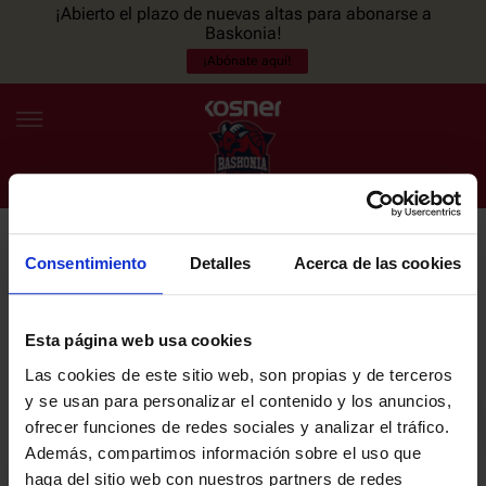
¡Abierto el plazo de nuevas altas para abonarse a
Baskonia!
¡Abónate aquí!
Consentimiento
Detalles
Acerca de las cookies
NEWSLETTER
ES
EU
Únete a nuestra newsletter y sé el primero en enterarte de las
NOTICIAS
últimas noticias y promociones del club.
Esta página web usa cookies
Las cookies de este sitio web, son propias y de terceros
PLANTILLA
y se usan para personalizar el contenido y los anuncios,
Email
ofrecer funciones de redes sociales y analizar el tráfico.
ENTRADAS
Además, compartimos información sobre el uso que
haga del sitio web con nuestros partners de redes
He leído y acepto la
Política de privacidad
del SASKI BASKONIA