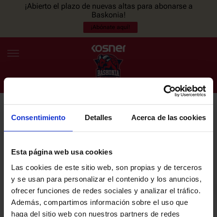
¡Abierto el plazo de nuevas altas para abonarse a
Baskonia!
¡Abónate aquí!
Consentimiento
Detalles
Acerca de las cookies
NEWSLETTER
ES
EU
Únete a nuestra newsletter y sé el primero en enterarte de las
NOTICIAS
últimas noticias y promociones del club.
Esta página web usa cookies
Las cookies de este sitio web, son propias y de terceros
PLANTILLA
y se usan para personalizar el contenido y los anuncios,
Email
ofrecer funciones de redes sociales y analizar el tráfico.
ENTRADAS
Además, compartimos información sobre el uso que
haga del sitio web con nuestros partners de redes
He leído y acepto la
Política de privacidad
del SASKI BASKONIA