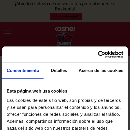
¡Abierto el plazo de nuevas altas para abonarse a
Baskonia!
¡Abónate aquí!
Consentimiento
Detalles
Acerca de las cookies
NEWSLETTER
ES
EU
Únete a nuestra newsletter y sé el primero en enterarte de las
NOTICIAS
últimas noticias y promociones del club.
Esta página web usa cookies
Las cookies de este sitio web, son propias y de terceros
PLANTILLA
y se usan para personalizar el contenido y los anuncios,
Email
ofrecer funciones de redes sociales y analizar el tráfico.
ENTRADAS
Además, compartimos información sobre el uso que
haga del sitio web con nuestros partners de redes
He leído y acepto la
Política de privacidad
del SASKI BASKONIA