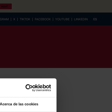
 aquí!
|
|
|
|
|
AGRAM
X
TIKTOK
FACEBOOK
YOUTUBE
LINKEDIN
ES
EUSKERA
Acerca de las cookies