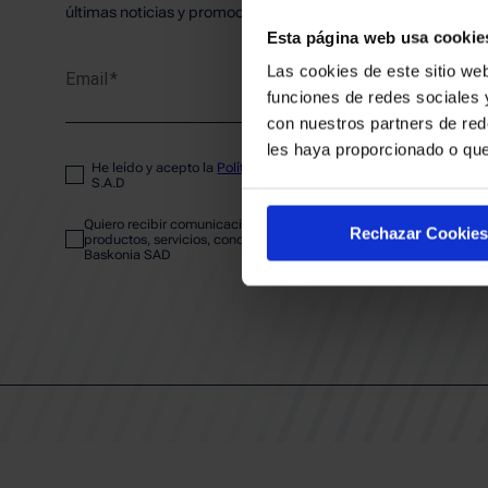
PLANTI
últimas noticias y promociones del club.
Esta página web usa cookie
Las cookies de este sitio web
Email
ENTRA
funciones de redes sociales 
con nuestros partners de red
les haya proporcionado o que
He leído y acepto la
Política de privacidad
del SASKI BASKONIA
ABONA
S.A.D
Quiero recibir comunicaciones electrónicas sobre las actividades,
Rechazar Cookies
productos, servicios, concursos, ofertas y/o promociones del SAS
Baskonia SAD
CALEND
CLUB
Patrocinadores