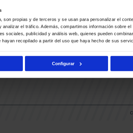
CONTACTO
LLA
TRABAJA CON NOSOTROS
s
BUESA ARENA EVENTS
, son propias y de terceros y se usan para personalizar el conte
BAKH
DAS
y analizar el tráfico. Además, compartimos información sobre el 
FUNDACIÓN BASKONIA-ALAVÉS
es sociales, publicidad y análisis web, quienes pueden combinar
 hayan recopilado a partir del uso que haya hecho de sus servic
DOS
Fernando Buesa Arena Carretera
Zurbano S/N
Configurar
01013 Vitoria-Gasteiz
KI
ARIO
C