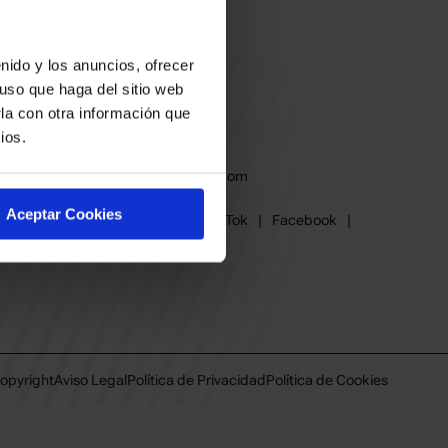
nido y los anuncios, ofrecer
uso que haga del sitio web
la con otra información que
ios.
baskonia@baskonia.com
Tel.
945 13 91 91
Aceptar Cookies
Instagram
|
X
|
TikTok
|
Facebook
|
Youtube
|
Linkedin
opyright
Aviso Legal
Política de Privacidad
Política de Cookies