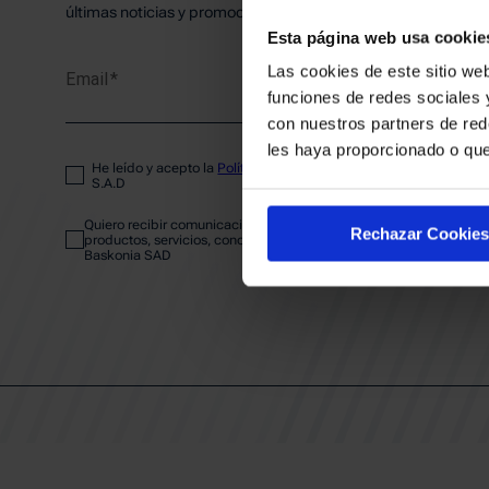
PLANTI
últimas noticias y promociones del club.
Esta página web usa cookie
Las cookies de este sitio web
Email
ENTRA
funciones de redes sociales 
con nuestros partners de red
les haya proporcionado o que
He leído y acepto la
Política de privacidad
del SASKI BASKONIA
ABONA
S.A.D
Quiero recibir comunicaciones electrónicas sobre las actividades,
Rechazar Cookies
productos, servicios, concursos, ofertas y/o promociones del SAS
Baskonia SAD
CALEND
CLUB
Patrocinadores