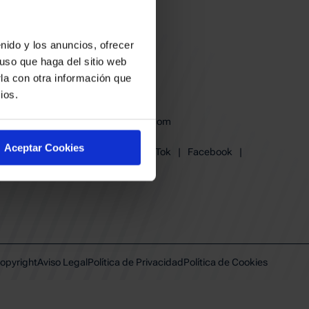
nido y los anuncios, ofrecer
uso que haga del sitio web
la con otra información que
ios.
baskonia@baskonia.com
Tel.
945 13 91 91
Aceptar Cookies
Instagram
|
X
|
TikTok
|
Facebook
|
Youtube
|
Linkedin
opyright
Aviso Legal
Política de Privacidad
Política de Cookies