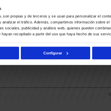
CONTACTO
LLA
TRABAJA CON NOSOTROS
s
BUESA ARENA EVENTS
, son propias y de terceros y se usan para personalizar el conte
BAKH
DAS
y analizar el tráfico. Además, compartimos información sobre el 
FUNDACIÓN BASKONIA-ALAVÉS
es sociales, publicidad y análisis web, quienes pueden combinar
 hayan recopilado a partir del uso que haya hecho de sus servic
DOS
Fernando Buesa Arena Carretera
Zurbano S/N
Configurar
01013 Vitoria-Gasteiz
KI
ARIO
C