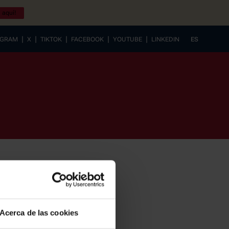
 aquí!
|
|
|
|
|
AGRAM
X
TIKTOK
FACEBOOK
YOUTUBE
LINKEDIN
ES
EUSKERA
Acerca de las cookies