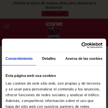
¡Abierto el plazo de nuevas altas para abonarse a
Baskonia!
¡Abónate aquí!
Consentimiento
Detalles
Acerca de las cookies
NEWSLETTER
ES
EU
Únete a nuestra newsletter y sé el primero en enterarte de las
NOTICIAS
últimas noticias y promociones del club.
Esta página web usa cookies
Las cookies de este sitio web, son propias y de terceros
PLANTILLA
y se usan para personalizar el contenido y los anuncios,
Email
ofrecer funciones de redes sociales y analizar el tráfico.
ENTRADAS
Además, compartimos información sobre el uso que
haga del sitio web con nuestros partners de redes
He leído y acepto la
Política de privacidad
del SASKI BASKONIA