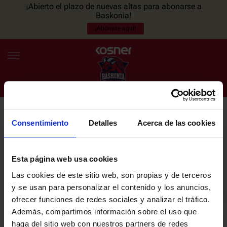
¡Abierto el plazo de nuevas altas para abonarse a
Baskonia!
¡Abónate aquí!
Consentimiento
Detalles
Acerca de las cookies
NEWSLETTER
ES
EU
Únete a nuestra newsletter y sé el primero en enterarte de las
NOTICIAS
últimas noticias y promociones del club.
Esta página web usa cookies
Las cookies de este sitio web, son propias y de terceros
PLANTILLA
y se usan para personalizar el contenido y los anuncios,
Email
ofrecer funciones de redes sociales y analizar el tráfico.
ENTRADAS
Además, compartimos información sobre el uso que
haga del sitio web con nuestros partners de redes
He leído y acepto la
Política de privacidad
del SASKI BASKONIA