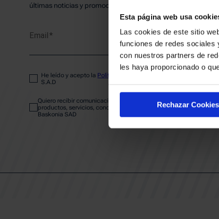
PLANTI
últimas noticias y promociones del club.
Esta página web usa cookie
Las cookies de este sitio web
Email
ENTRA
funciones de redes sociales 
con nuestros partners de red
les haya proporcionado o que
He leído y acepto la
Política de privacidad
del SASKI BASKONIA
ABONA
S.A.D
Quiero recibir comunicaciones electrónicas sobre las actividades,
Rechazar Cookies
productos, servicios, concursos, ofertas y/o promociones del SAS
Baskonia SAD
CALEND
CLUB
Patrocinadores