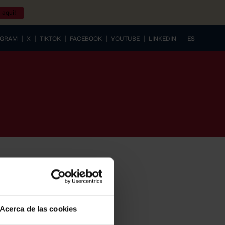
 aquí!
|
|
|
|
|
AGRAM
X
TIKTOK
FACEBOOK
YOUTUBE
LINKEDIN
ES
EUSKERA
Acerca de las cookies