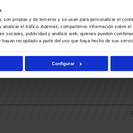
CONTACTO
LLA
TRABAJA CON NOSOTROS
s
BUESA ARENA EVENTS
, son propias y de terceros y se usan para personalizar el conte
BAKH
DAS
y analizar el tráfico. Además, compartimos información sobre el 
FUNDACIÓN BASKONIA-ALAVÉS
es sociales, publicidad y análisis web, quienes pueden combinar
 hayan recopilado a partir del uso que haya hecho de sus servic
DOS
Fernando Buesa Arena Carretera
Zurbano S/N
Configurar
01013 Vitoria-Gasteiz
KI
ARIO
C