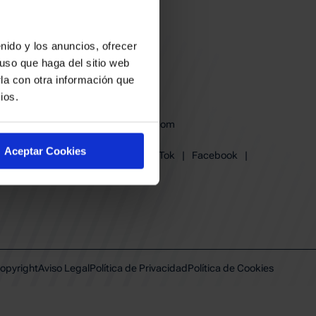
nido y los anuncios, ofrecer
uso que haga del sitio web
la con otra información que
ios.
baskonia@baskonia.com
Tel.
945 13 91 91
Aceptar Cookies
Instagram
|
X
|
TikTok
|
Facebook
|
Youtube
|
Linkedin
opyright
Aviso Legal
Política de Privacidad
Política de Cookies