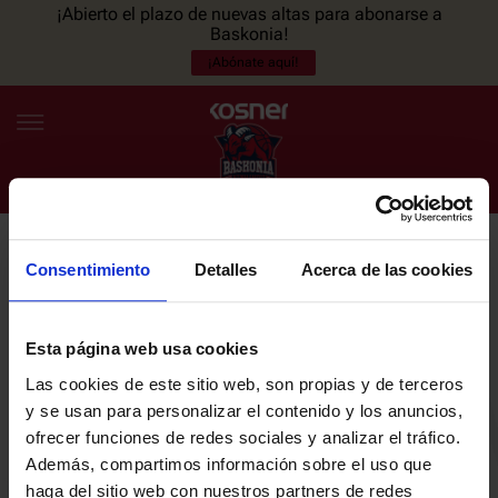
¡Abierto el plazo de nuevas altas para abonarse a
Baskonia!
¡Abónate aquí!
Consentimiento
Detalles
Acerca de las cookies
NEWSLETTER
ES
EU
Únete a nuestra newsletter y sé el primero en enterarte de las
NOTICIAS
últimas noticias y promociones del club.
Esta página web usa cookies
Las cookies de este sitio web, son propias y de terceros
PLANTILLA
y se usan para personalizar el contenido y los anuncios,
Email
ofrecer funciones de redes sociales y analizar el tráfico.
ENTRADAS
Además, compartimos información sobre el uso que
haga del sitio web con nuestros partners de redes
He leído y acepto la
Política de privacidad
del SASKI BASKONIA