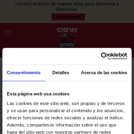
¡Abierto el plazo de nuevas altas para abonarse a
Baskonia!
¡Abónate aquí!
Consentimiento
Detalles
Acerca de las cookies
NEWSLETTER
ES
EU
Únete a nuestra newsletter y sé el primero en enterarte de las
NOTICIAS
últimas noticias y promociones del club.
Esta página web usa cookies
Las cookies de este sitio web, son propias y de terceros
PLANTILLA
y se usan para personalizar el contenido y los anuncios,
Email
ofrecer funciones de redes sociales y analizar el tráfico.
ENTRADAS
Además, compartimos información sobre el uso que
haga del sitio web con nuestros partners de redes
He leído y acepto la
Política de privacidad
del SASKI BASKONIA