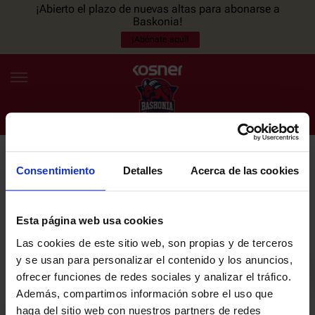
¡Abierto el plazo de nuevas altas para abonarse a
Baskonia!
¡Abónate aquí!
Consentimiento
Detalles
Acerca de las cookies
NEWSLETTER
ES
EU
Únete a nuestra newsletter y sé el primero en enterarte de las
NOTICIAS
últimas noticias y promociones del club.
Esta página web usa cookies
Las cookies de este sitio web, son propias y de terceros
PLANTILLA
y se usan para personalizar el contenido y los anuncios,
Email
ofrecer funciones de redes sociales y analizar el tráfico.
ENTRADAS
Además, compartimos información sobre el uso que
haga del sitio web con nuestros partners de redes
He leído y acepto la
Política de privacidad
del SASKI BASKONIA