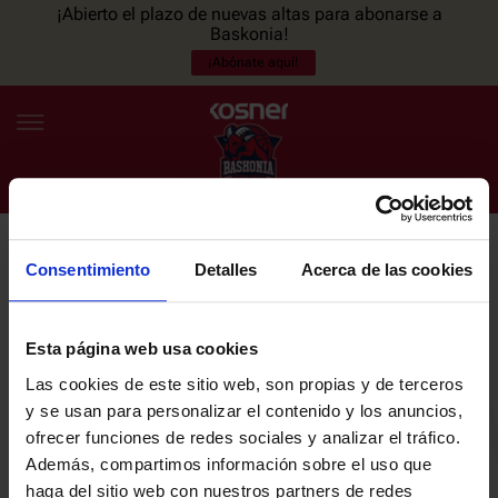
¡Abierto el plazo de nuevas altas para abonarse a
Baskonia!
¡Abónate aquí!
Consentimiento
Detalles
Acerca de las cookies
NEWSLETTER
ES
EU
Únete a nuestra newsletter y sé el primero en enterarte de las
NOTICIAS
últimas noticias y promociones del club.
Esta página web usa cookies
Las cookies de este sitio web, son propias y de terceros
PLANTILLA
y se usan para personalizar el contenido y los anuncios,
Email
ofrecer funciones de redes sociales y analizar el tráfico.
ENTRADAS
Además, compartimos información sobre el uso que
haga del sitio web con nuestros partners de redes
He leído y acepto la
Política de privacidad
del SASKI BASKONIA