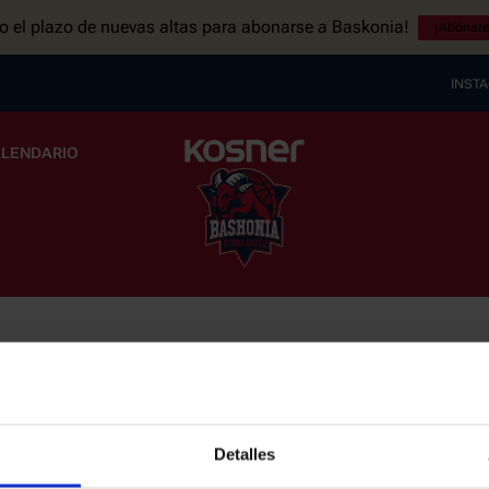
to el plazo de nuevas altas para abonarse a Baskonia!
¡Abónate
INST
LENDARIO
BONADOS
OPA DEL REY 2026
 ABONADOS
CALENDARIO
 ABONO 26/27
RESULTADOS
GOOGLE CALENDAR
AS
TIENDA OFICIAL BASKONIA
ENTRADAS | VENTA OFICIAL
Detalles
NOTICIAS
s