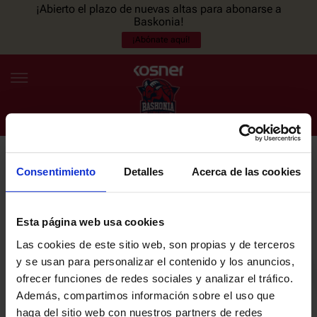
¡Abierto el plazo de nuevas altas para abonarse a
Baskonia!
¡Abónate aquí!
Consentimiento
Detalles
Acerca de las cookies
NEWSLETTER
ES
EU
Únete a nuestra newsletter y sé el primero en enterarte de las
NOTICIAS
últimas noticias y promociones del club.
Esta página web usa cookies
Las cookies de este sitio web, son propias y de terceros
PLANTILLA
y se usan para personalizar el contenido y los anuncios,
Email
ofrecer funciones de redes sociales y analizar el tráfico.
ENTRADAS
Además, compartimos información sobre el uso que
haga del sitio web con nuestros partners de redes
He leído y acepto la
Política de privacidad
del SASKI BASKONIA