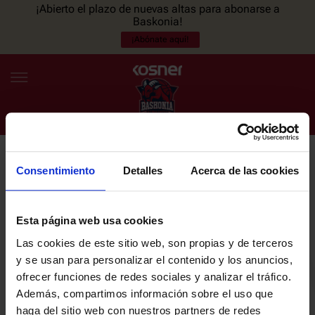
¡Abierto el plazo de nuevas altas para abonarse a
Baskonia!
¡Abónate aquí!
Consentimiento
Detalles
Acerca de las cookies
NEWSLETTER
ES
EU
Únete a nuestra newsletter y sé el primero en enterarte de las
NOTICIAS
últimas noticias y promociones del club.
Esta página web usa cookies
Las cookies de este sitio web, son propias y de terceros
PLANTILLA
y se usan para personalizar el contenido y los anuncios,
Email
ofrecer funciones de redes sociales y analizar el tráfico.
ENTRADAS
Además, compartimos información sobre el uso que
haga del sitio web con nuestros partners de redes
He leído y acepto la
Política de privacidad
del SASKI BASKONIA