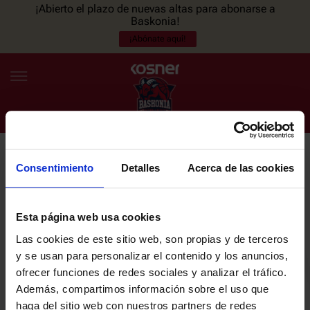
¡Abierto el plazo de nuevas altas para abonarse a
Baskonia!
¡Abónate aquí!
Consentimiento
Detalles
Acerca de las cookies
NEWSLETTER
ES
EU
Únete a nuestra newsletter y sé el primero en enterarte de las
NOTICIAS
últimas noticias y promociones del club.
Esta página web usa cookies
Las cookies de este sitio web, son propias y de terceros
PLANTILLA
y se usan para personalizar el contenido y los anuncios,
Email
ofrecer funciones de redes sociales y analizar el tráfico.
ENTRADAS
Además, compartimos información sobre el uso que
haga del sitio web con nuestros partners de redes
He leído y acepto la
Política de privacidad
del SASKI BASKONIA