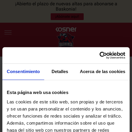
¡Abierto el plazo de nuevas altas para abonarse a
Baskonia!
¡Abónate aquí!
Consentimiento
Detalles
Acerca de las cookies
NEWSLETTER
ES
EU
Únete a nuestra newsletter y sé el primero en enterarte de las
NOTICIAS
últimas noticias y promociones del club.
Esta página web usa cookies
Las cookies de este sitio web, son propias y de terceros
PLANTILLA
y se usan para personalizar el contenido y los anuncios,
Email
ofrecer funciones de redes sociales y analizar el tráfico.
ENTRADAS
Además, compartimos información sobre el uso que
haga del sitio web con nuestros partners de redes
He leído y acepto la
Política de privacidad
del SASKI BASKONIA