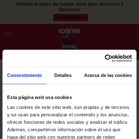
¡Abierto el plazo de nuevas altas para abonarse a
Baskonia!
¡Abónate aquí!
Consentimiento
Detalles
Acerca de las cookies
NEWSLETTER
ES
EU
Únete a nuestra newsletter y sé el primero en enterarte de las
NOTICIAS
últimas noticias y promociones del club.
Esta página web usa cookies
Las cookies de este sitio web, son propias y de terceros
PLANTILLA
y se usan para personalizar el contenido y los anuncios,
Email
ofrecer funciones de redes sociales y analizar el tráfico.
ENTRADAS
Además, compartimos información sobre el uso que
haga del sitio web con nuestros partners de redes
He leído y acepto la
Política de privacidad
del SASKI BASKONIA