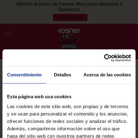
¡Abierto el plazo de nuevas altas para abonarse a
Baskonia!
¡Abónate aquí!
Consentimiento
Detalles
Acerca de las cookies
NEWSLETTER
ES
EU
Únete a nuestra newsletter y sé el primero en enterarte de las
NOTICIAS
últimas noticias y promociones del club.
Esta página web usa cookies
Las cookies de este sitio web, son propias y de terceros
PLANTILLA
y se usan para personalizar el contenido y los anuncios,
Email
ofrecer funciones de redes sociales y analizar el tráfico.
ENTRADAS
Además, compartimos información sobre el uso que
haga del sitio web con nuestros partners de redes
He leído y acepto la
Política de privacidad
del SASKI BASKONIA