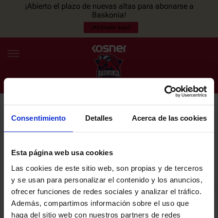
¡Abierto el plazo de nuevas altas para abonarse a
Baskonia!
¡Abónate aquí!
Consentimiento
Detalles
Acerca de las cookies
NEWSLETTER
ES
EU
Únete a nuestra newsletter y sé el primero en enterarte de las
NOTICIAS
últimas noticias y promociones del club.
Esta página web usa cookies
Las cookies de este sitio web, son propias y de terceros
PLANTILLA
y se usan para personalizar el contenido y los anuncios,
Email
ofrecer funciones de redes sociales y analizar el tráfico.
ENTRADAS
Además, compartimos información sobre el uso que
haga del sitio web con nuestros partners de redes
He leído y acepto la
Política de privacidad
del SASKI BASKONIA