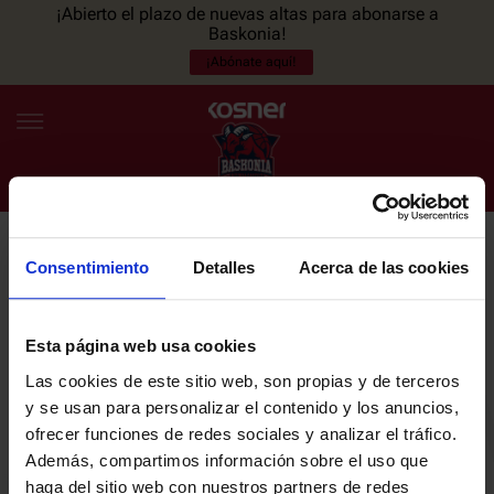
¡Abierto el plazo de nuevas altas para abonarse a
Baskonia!
¡Abónate aquí!
Consentimiento
Detalles
Acerca de las cookies
NEWSLETTER
ES
EU
Únete a nuestra newsletter y sé el primero en enterarte de las
NOTICIAS
últimas noticias y promociones del club.
Esta página web usa cookies
Las cookies de este sitio web, son propias y de terceros
PLANTILLA
y se usan para personalizar el contenido y los anuncios,
Email
ofrecer funciones de redes sociales y analizar el tráfico.
ENTRADAS
Además, compartimos información sobre el uso que
haga del sitio web con nuestros partners de redes
He leído y acepto la
Política de privacidad
del SASKI BASKONIA