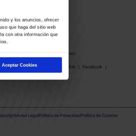
nido y los anuncios, ofrecer
uso que haga del sitio web
la con otra información que
ios.
baskonia@baskonia.com
Tel.
945 13 91 91
Aceptar Cookies
Instagram
|
X
|
TikTok
|
Facebook
|
Youtube
|
Linkedin
opyright
Aviso Legal
Política de Privacidad
Política de Cookies