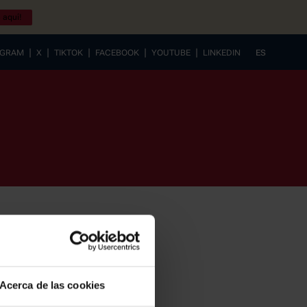
 aquí!
|
|
|
|
|
AGRAM
X
TIKTOK
FACEBOOK
YOUTUBE
LINKEDIN
ES
EUSKERA
Acerca de las cookies