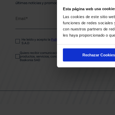
PLANTI
últimas noticias y promociones del club.
Esta página web usa cookie
Las cookies de este sitio web
Email
ENTRA
funciones de redes sociales 
con nuestros partners de red
les haya proporcionado o que
He leído y acepto la
Política de privacidad
del SASKI BASKONIA
ABONA
S.A.D
Quiero recibir comunicaciones electrónicas sobre las actividades,
Rechazar Cookies
productos, servicios, concursos, ofertas y/o promociones del SAS
Baskonia SAD
CALEND
CLUB
Patrocinadores