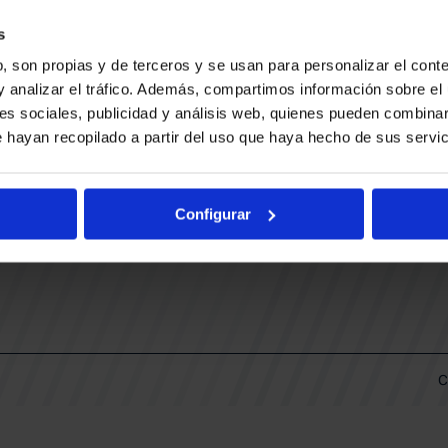
CONTACTO
LLA
TRABAJA CON NOSOTROS
s
BUESA ARENA EVENTS
, son propias y de terceros y se usan para personalizar el conte
BAKH
DAS
y analizar el tráfico. Además, compartimos información sobre el 
FUNDACIÓN BASKONIA-ALAVÉS
es sociales, publicidad y análisis web, quienes pueden combinar
 hayan recopilado a partir del uso que haya hecho de sus servic
DOS
Fernando Buesa Arena Carretera
Zurbano S/N
Configurar
01013 Vitoria-Gasteiz
KI
ARIO
C